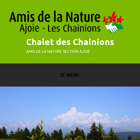
Skip
to
content
Chalet des Chainions
AMIS DE LA NATURE SECTION AJOIE
MENU