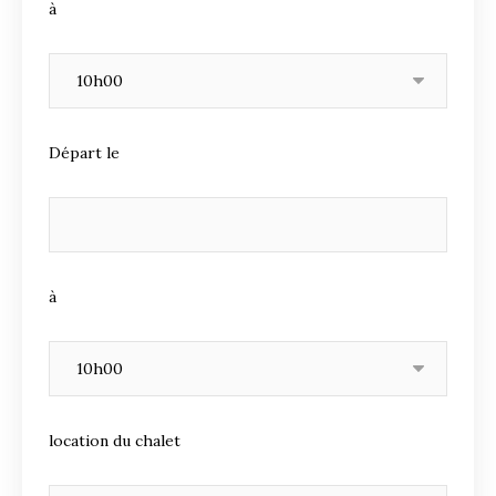
à
Départ le
à
location du chalet