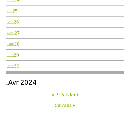
25
Jeu
26
Ven
27
Sam
28
Dim
29
Lun
30
Mar
Avr 2024
↓
« Précédent
Suivant »