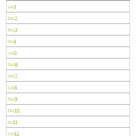
1
Lun
2
Mar
3
Mer
4
Jeu
5
Ven
6
Sam
7
Dim
8
Lun
9
Mar
10
Mer
11
Jeu
12
Ven