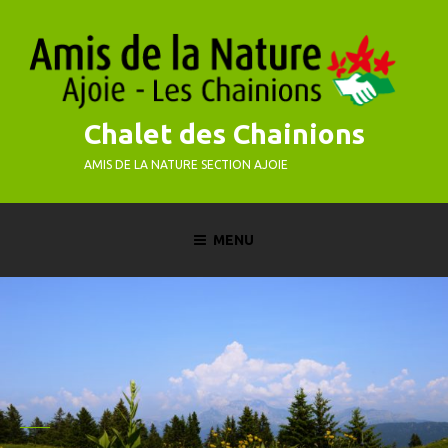
Skip
to
content
Chalet des Chainions
AMIS DE LA NATURE SECTION AJOIE
MENU