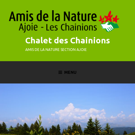
Skip
to
content
Chalet des Chainions
AMIS DE LA NATURE SECTION AJOIE
MENU