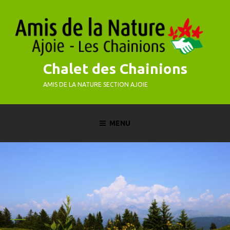
Skip
to
content
Chalet des Chainions
AMIS DE LA NATURE SECTION AJOIE
MENU