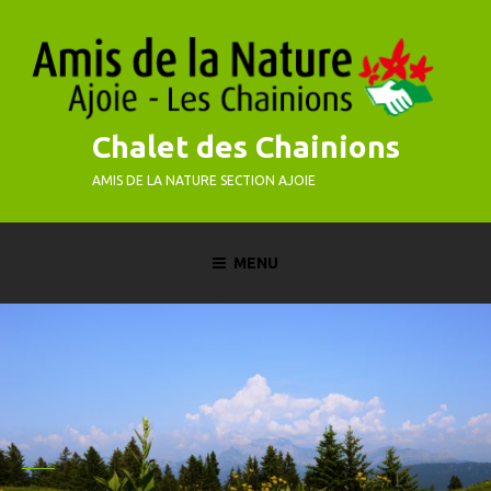
Skip
to
content
Chalet des Chainions
AMIS DE LA NATURE SECTION AJOIE
MENU