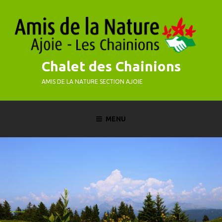
Skip
to
content
Chalet des Chainions
AMIS DE LA NATURE SECTION AJOIE
MENU