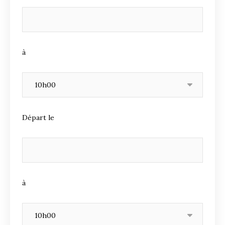
à
Départ le
à