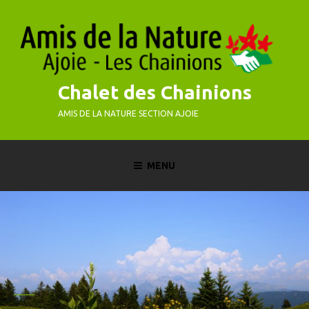
Skip
to
content
Chalet des Chainions
AMIS DE LA NATURE SECTION AJOIE
MENU