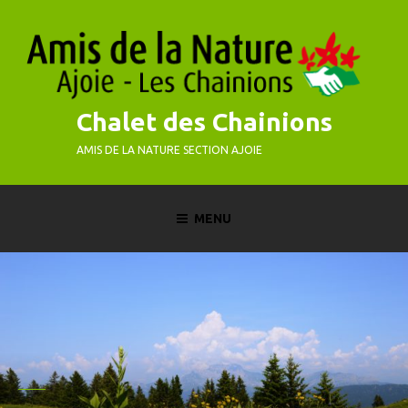
Skip
to
content
Chalet des Chainions
AMIS DE LA NATURE SECTION AJOIE
MENU