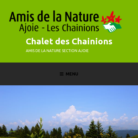
Skip
to
content
Chalet des Chainions
AMIS DE LA NATURE SECTION AJOIE
MENU