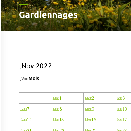
Gardiennages
Nov 2022
↓
Mois
Voir
↓
1
2
3
Mar
Mer
Jeu
7
8
9
10
Lun
Mar
Mer
Jeu
14
15
16
17
Lun
Mar
Mer
Jeu
21
22
23
24
Lun
Mar
Mer
Jeu