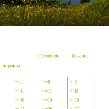
« Précédent
Suivant »
Imprimer
4
5
6
Ven
Sam
Dim
11
12
13
Ven
Sam
Dim
18
19
20
Ven
Sam
Dim
25
26
27
Ven
Sam
Dim