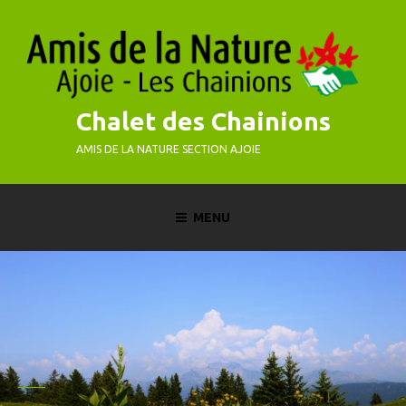
Skip
to
content
Chalet des Chainions
AMIS DE LA NATURE SECTION AJOIE
MENU