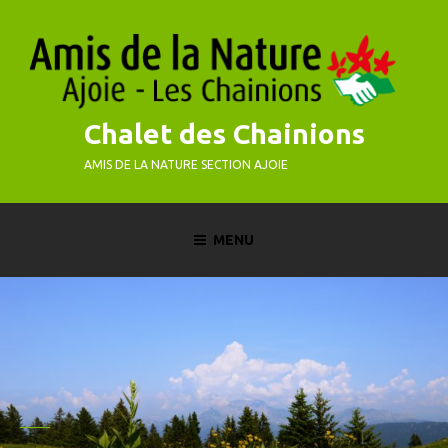
Skip
to
content
Chalet des Chainions
AMIS DE LA NATURE SECTION AJOIE
MENU