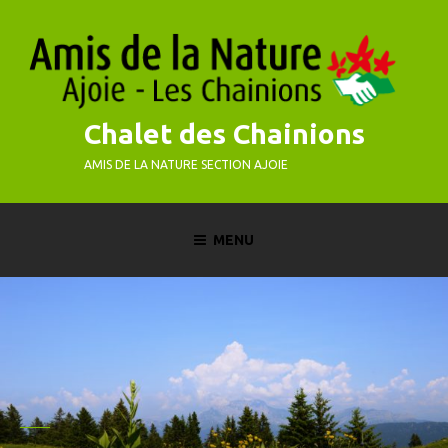
Skip
to
content
Chalet des Chainions
AMIS DE LA NATURE SECTION AJOIE
MENU