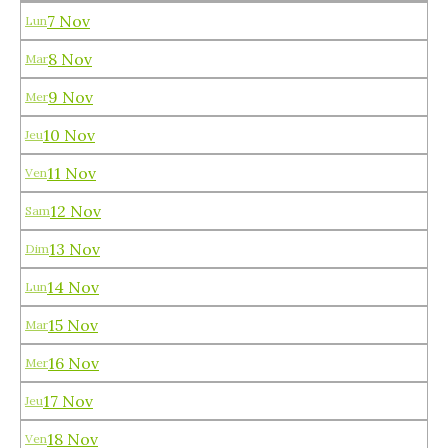
7 Nov
Lun
8 Nov
Mar
9 Nov
Mer
10 Nov
Jeu
11 Nov
Ven
12 Nov
Sam
13 Nov
Dim
14 Nov
Lun
15 Nov
Mar
16 Nov
Mer
17 Nov
Jeu
18 Nov
Ven