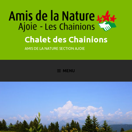
Skip
to
content
Chalet des Chainions
AMIS DE LA NATURE SECTION AJOIE
MENU