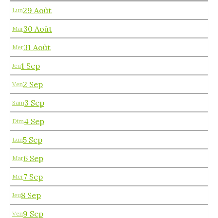
29 Août
Lun
30 Août
Mar
31 Août
Mer
1 Sep
Jeu
2 Sep
Ven
3 Sep
Sam
4 Sep
Dim
5 Sep
Lun
6 Sep
Mar
7 Sep
Mer
8 Sep
Jeu
9 Sep
Ven