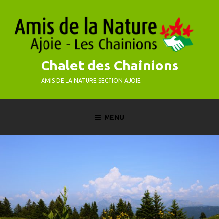
Skip
to
content
Chalet des Chainions
AMIS DE LA NATURE SECTION AJOIE
MENU