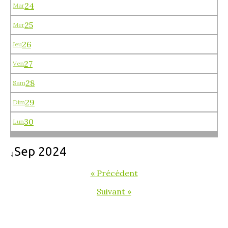
24
Mar
25
Mer
26
Jeu
27
Ven
28
Sam
29
Dim
30
Lun
Sep 2024
↓
« Précédent
Suivant »