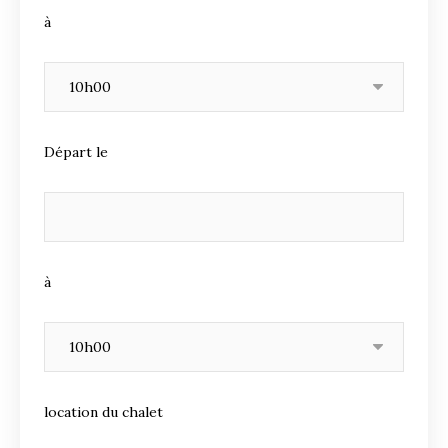
à
Départ le
à
location du chalet