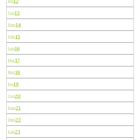
12
Jeu
13
Ven
14
Sam
15
Dim
16
Lun
17
Mar
18
Mer
19
Jeu
20
Ven
21
Sam
22
Dim
23
Lun