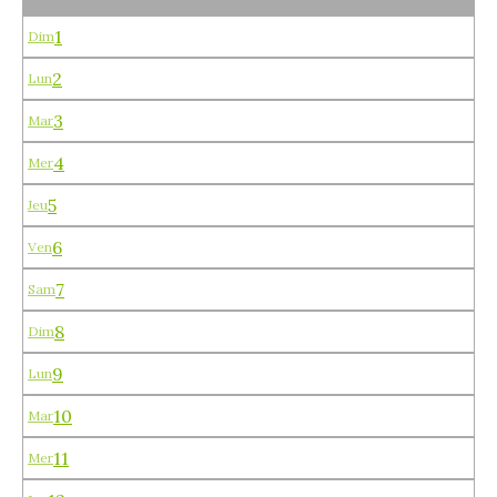
1
Dim
2
Lun
3
Mar
4
Mer
5
Jeu
6
Ven
7
Sam
8
Dim
9
Lun
10
Mar
11
Mer