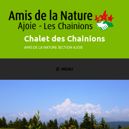
Skip
to
content
Chalet des Chainions
AMIS DE LA NATURE SECTION AJOIE
MENU