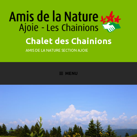
Skip
to
content
Chalet des Chainions
AMIS DE LA NATURE SECTION AJOIE
MENU