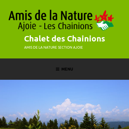
Skip
to
content
Chalet des Chainions
AMIS DE LA NATURE SECTION AJOIE
MENU