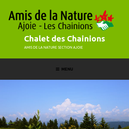
Skip
to
content
Chalet des Chainions
AMIS DE LA NATURE SECTION AJOIE
MENU