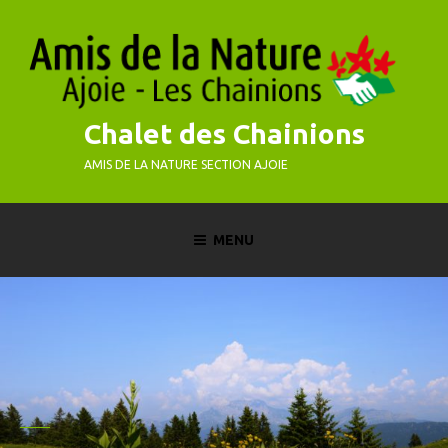
Skip
to
content
Chalet des Chainions
AMIS DE LA NATURE SECTION AJOIE
MENU