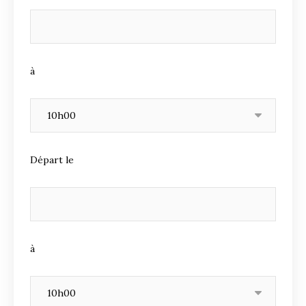
à
Départ le
à