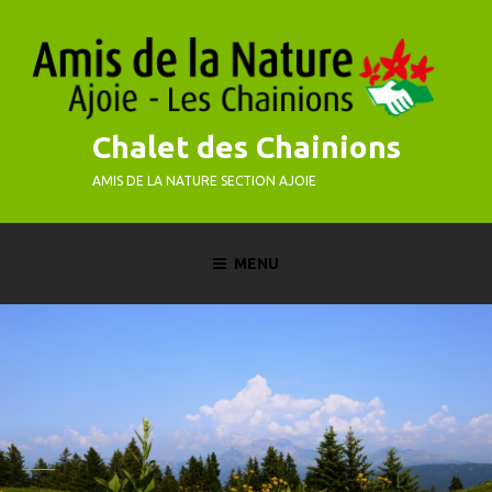
Skip
to
content
Chalet des Chainions
AMIS DE LA NATURE SECTION AJOIE
MENU