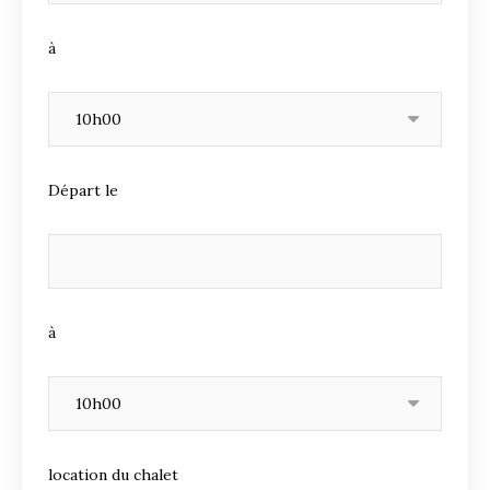
à
Départ le
à
location du chalet