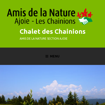
Skip
to
content
Chalet des Chainions
AMIS DE LA NATURE SECTION AJOIE
MENU