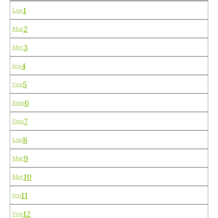
1
Lun
2
Mar
3
Mer
4
Jeu
5
Ven
6
Sam
7
Dim
8
Lun
9
Mar
10
Mer
11
Jeu
12
Ven