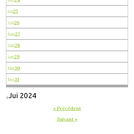
25
Jeu
26
Ven
27
Sam
28
Dim
29
Lun
30
Mar
31
Mer
Jui 2024
↓
« Précédent
Suivant »