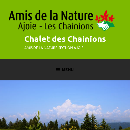
Skip
to
content
Chalet des Chainions
AMIS DE LA NATURE SECTION AJOIE
MENU