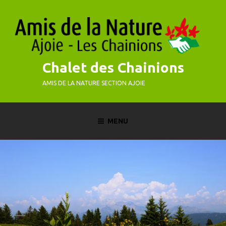
Skip
to
content
Chalet des Chainions
AMIS DE LA NATURE SECTION AJOIE
MENU