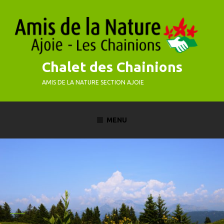
Skip
to
content
Chalet des Chainions
AMIS DE LA NATURE SECTION AJOIE
MENU