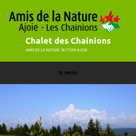
Skip
to
content
Chalet des Chainions
AMIS DE LA NATURE SECTION AJOIE
MENU