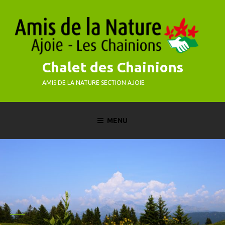
Skip
to
content
Chalet des Chainions
AMIS DE LA NATURE SECTION AJOIE
MENU