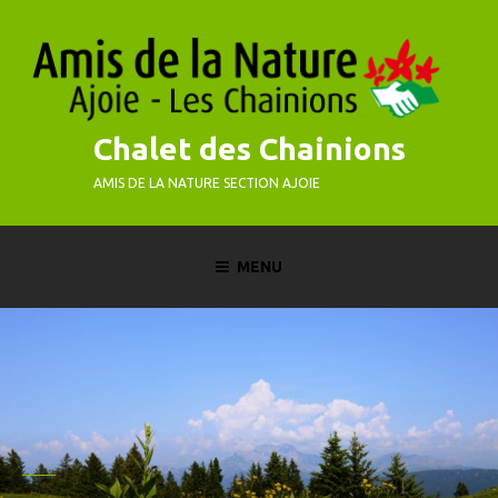
Skip
to
content
Chalet des Chainions
AMIS DE LA NATURE SECTION AJOIE
MENU