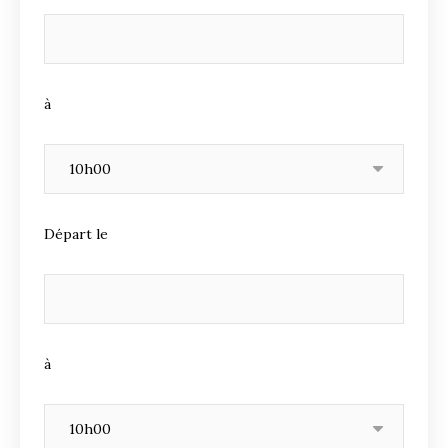
à
Départ le
à