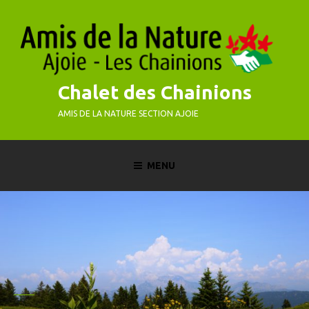
Skip
to
content
Chalet des Chainions
AMIS DE LA NATURE SECTION AJOIE
MENU