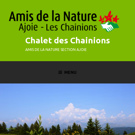
Skip
to
content
Chalet des Chainions
AMIS DE LA NATURE SECTION AJOIE
MENU