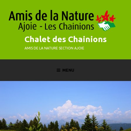
Skip
to
content
Chalet des Chainions
AMIS DE LA NATURE SECTION AJOIE
MENU