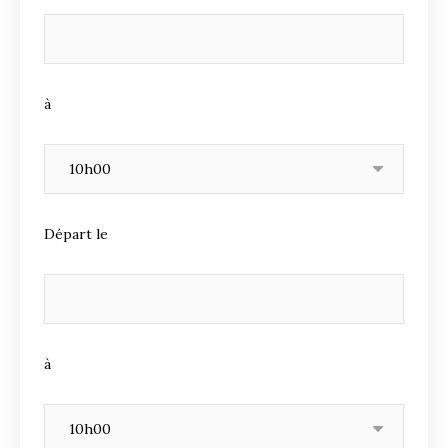
à
Départ le
à