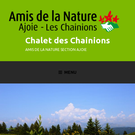
Skip
to
content
Chalet des Chainions
AMIS DE LA NATURE SECTION AJOIE
MENU