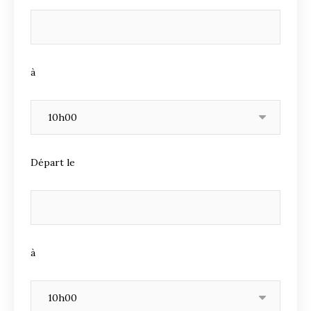
à
Départ le
à