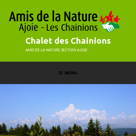
Skip
to
content
Chalet des Chainions
AMIS DE LA NATURE SECTION AJOIE
MENU