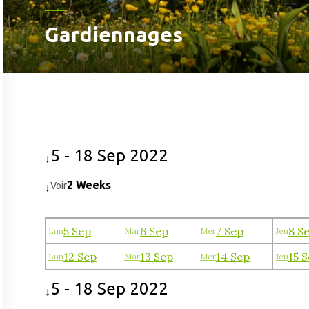
Gardiennages
5 - 18 Sep 2022
↓
2 Weeks
Voir
↓
5 Sep
6 Sep
7 Sep
8 S
Lun
Mar
Mer
Jeu
12 Sep
13 Sep
14 Sep
15 
Lun
Mar
Mer
Jeu
5 - 18 Sep 2022
↓