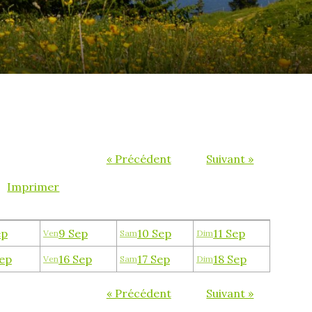
« Précédent
Suivant »
Imprimer
ep
9 Sep
10 Sep
11 Sep
Ven
Sam
Dim
Sep
16 Sep
17 Sep
18 Sep
Ven
Sam
Dim
« Précédent
Suivant »