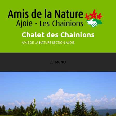
Skip
to
content
Chalet des Chainions
AMIS DE LA NATURE SECTION AJOIE
MENU