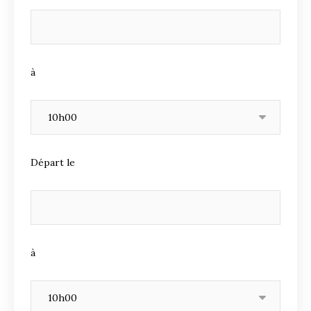
à
Départ le
à