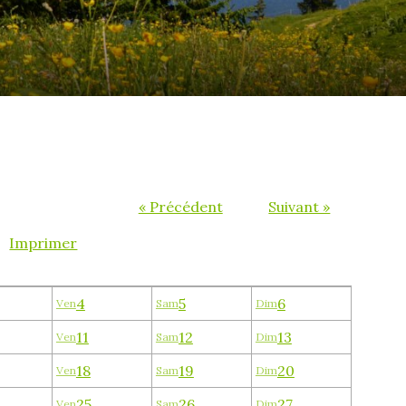
« Précédent
Suivant »
Imprimer
4
5
6
Ven
Sam
Dim
11
12
13
Ven
Sam
Dim
18
19
20
Ven
Sam
Dim
25
26
27
Ven
Sam
Dim