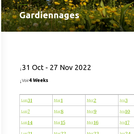
Gardiennages
31 Oct - 27 Nov 2022
↓
4 Weeks
Voir
↓
31
1
2
3
Lun
Mar
Mer
Jeu
7
8
9
10
Lun
Mar
Mer
Jeu
14
15
16
17
Lun
Mar
Mer
Jeu
21
22
23
24
Lun
Mar
Mer
Jeu